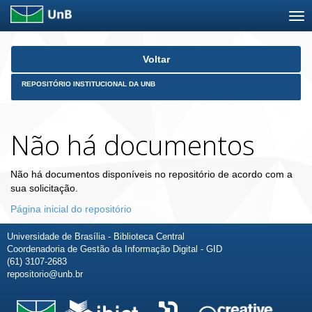
Skip
Voltar
navigation
REPOSITÓRIO INSTITUCIONAL DA UNB
Não há documentos
Não há documentos disponíveis no repositório de acordo com a
sua solicitação.
Página inicial do repositório
Universidade de Brasília - Biblioteca Central
Coordenadoria de Gestão da Informação Digital - GID
(61) 3107-2683
repositorio@unb.br