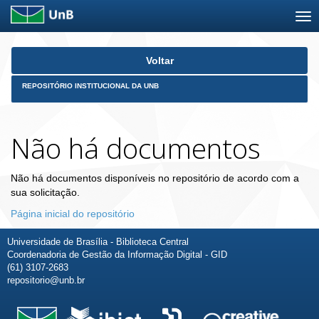
Skip
Voltar
navigation
REPOSITÓRIO INSTITUCIONAL DA UNB
Não há documentos
Não há documentos disponíveis no repositório de acordo com a
sua solicitação.
Página inicial do repositório
Universidade de Brasília - Biblioteca Central
Coordenadoria de Gestão da Informação Digital - GID
(61) 3107-2683
repositorio@unb.br