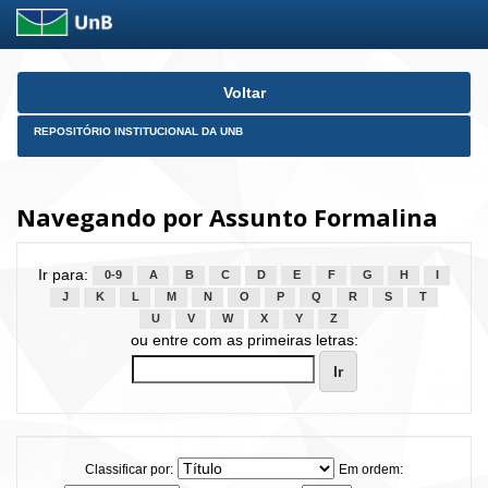
Skip
Voltar
navigation
REPOSITÓRIO INSTITUCIONAL DA UNB
Navegando por Assunto Formalina
Ir para:
0-9
A
B
C
D
E
F
G
H
I
J
K
L
M
N
O
P
Q
R
S
T
U
V
W
X
Y
Z
ou entre com as primeiras letras:
Classificar por:
Em ordem: