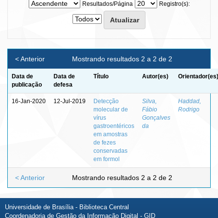
Resultados/Página
Registro(s):
< Anterior
Mostrando resultados 2 a 2 de 2
Data de
Data de
Título
Autor(es)
Orientador(es
publicação
defesa
16-Jan-2020
12-Jul-2019
Detecção
Silva,
Haddad,
molecular de
Fábio
Rodrigo
vírus
Gonçalves
gastroentéricos
da
em amostras
de fezes
conservadas
em formol
< Anterior
Mostrando resultados 2 a 2 de 2
Universidade de Brasília - Biblioteca Central
Coordenadoria de Gestão da Informação Digital - GID