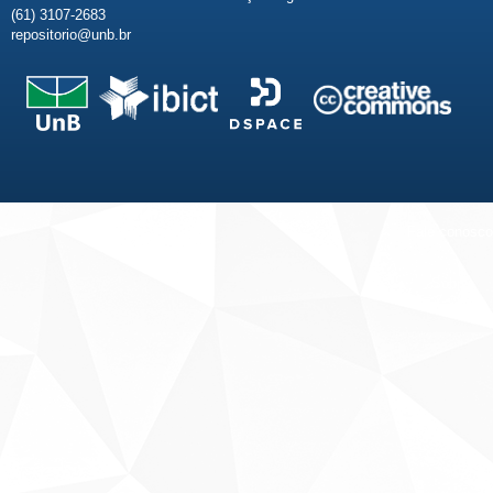
(61) 3107-2683
repositorio@unb.br
Fale conosco
Sobre