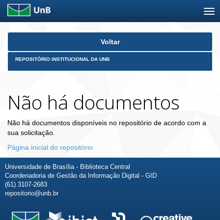
Skip
Voltar
navigation
REPOSITÓRIO INSTITUCIONAL DA UNB
Não há documentos
Não há documentos disponíveis no repositório de acordo com a
sua solicitação.
Página inicial do repositório
Universidade de Brasília - Biblioteca Central
Coordenadoria de Gestão da Informação Digital - GID
(61) 3107-2683
repositorio@unb.br