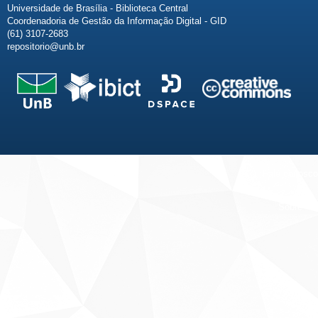
Universidade de Brasília - Biblioteca Central
Coordenadoria de Gestão da Informação Digital - GID
(61) 3107-2683
repositorio@unb.br
Fale conosco
Sobre