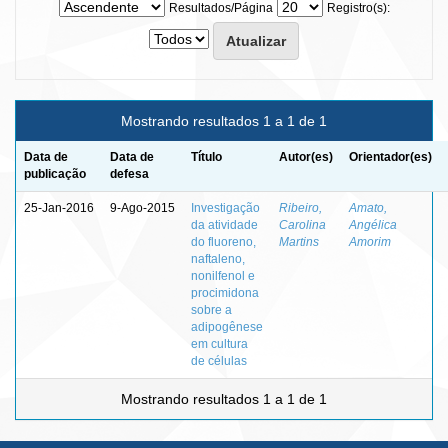
Resultados/Página
Registro(s):
Mostrando resultados 1 a 1 de 1
Data de
Data de
Título
Autor(es)
Orientador(es)
publicação
defesa
25-Jan-2016
9-Ago-2015
Investigação
Ribeiro,
Amato,
da atividade
Carolina
Angélica
do fluoreno,
Martins
Amorim
naftaleno,
nonilfenol e
procimidona
sobre a
adipogênese
em cultura
de células
Mostrando resultados 1 a 1 de 1