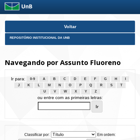
Skip
Voltar
navigation
REPOSITÓRIO INSTITUCIONAL DA UNB
Navegando por Assunto Fluoreno
Ir para:
0-9
A
B
C
D
E
F
G
H
I
J
K
L
M
N
O
P
Q
R
S
T
U
V
W
X
Y
Z
ou entre com as primeiras letras:
Classificar por:
Em ordem: