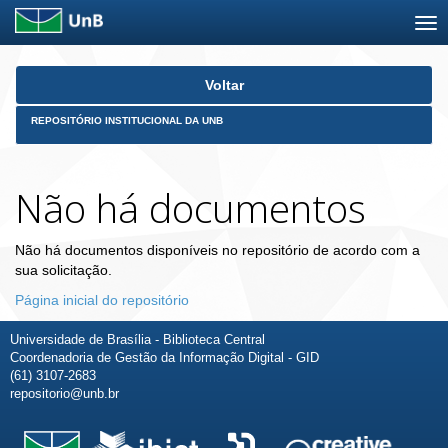
Skip
Voltar
navigation
REPOSITÓRIO INSTITUCIONAL DA UNB
Não há documentos
Não há documentos disponíveis no repositório de acordo com a
sua solicitação.
Página inicial do repositório
Universidade de Brasília - Biblioteca Central
Coordenadoria de Gestão da Informação Digital - GID
(61) 3107-2683
repositorio@unb.br