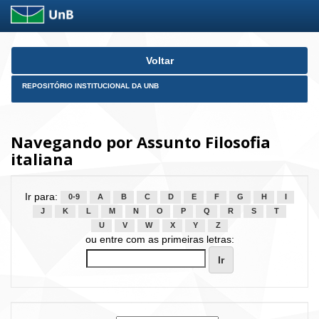
Skip
Voltar
navigation
REPOSITÓRIO INSTITUCIONAL DA UNB
Navegando por Assunto Filosofia
italiana
Ir para:
0-9
A
B
C
D
E
F
G
H
I
J
K
L
M
N
O
P
Q
R
S
T
U
V
W
X
Y
Z
ou entre com as primeiras letras: