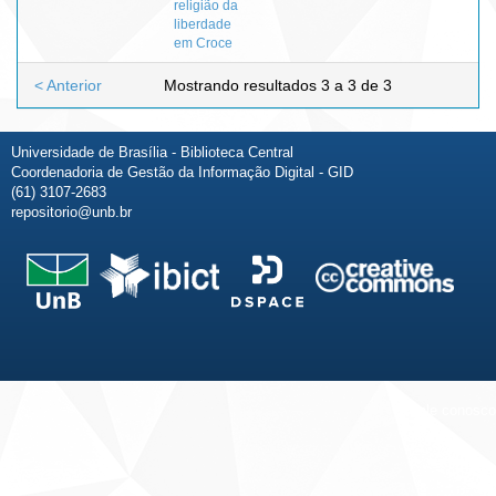
religião da
liberdade
em Croce
< Anterior
Mostrando resultados 3 a 3 de 3
Universidade de Brasília - Biblioteca Central
Coordenadoria de Gestão da Informação Digital - GID
(61) 3107-2683
repositorio@unb.br
Fale conosco
Sobre