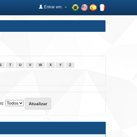
Entrar em:
S
T
U
V
W
X
Y
Z
s):