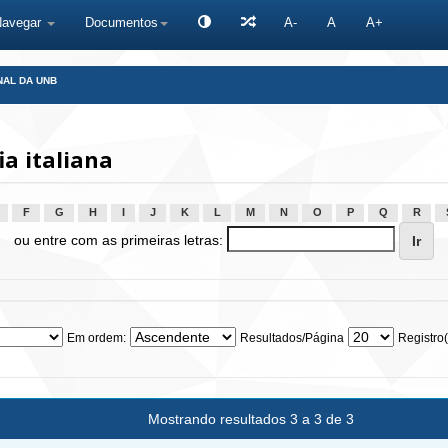
Navegar
Documentos
A-
A
A+
NAL DA UNB
a italiana
F
G
H
I
J
K
L
M
N
O
P
Q
R
ou entre com as primeiras letras:
Em ordem:
Resultados/Página
Registro(
Mostrando resultados 3 a 3 de 3