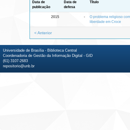
Data de
Data de
Título
publicação
defesa
2015
-
O problema religioso como
liberdade em Croce
< Anterior
Universidade de Brasília - Biblioteca Central
Coordenadoria de Gestão da Informação Digital - GID
(61) 3107-2683
repositorio@unb.br