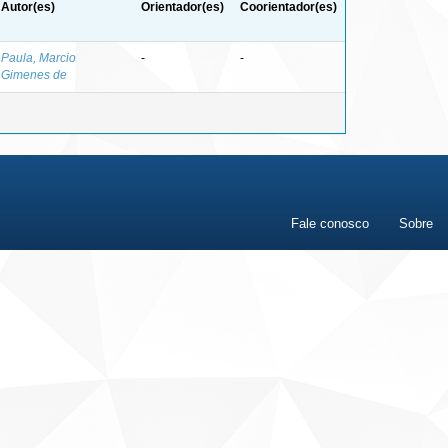
Autor(es)
Orientador(es)
Coorientador(es)
Paula, Marcio
-
-
Gimenes de
Fale conosco
Sobre