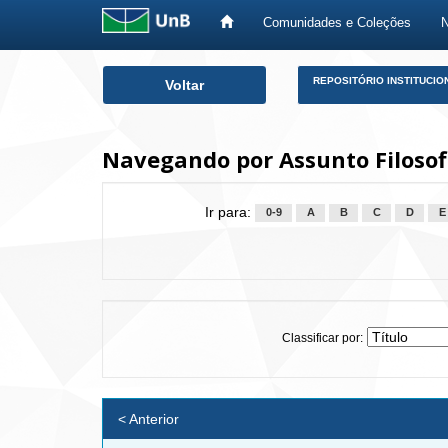
Comunidades e Coleções
Skip
REPOSITÓRIO INSTITUCIO
Voltar
navigation
Navegando por Assunto Filosofi
Ir para:
0-9
A
B
C
D
E
Classificar por:
< Anterior