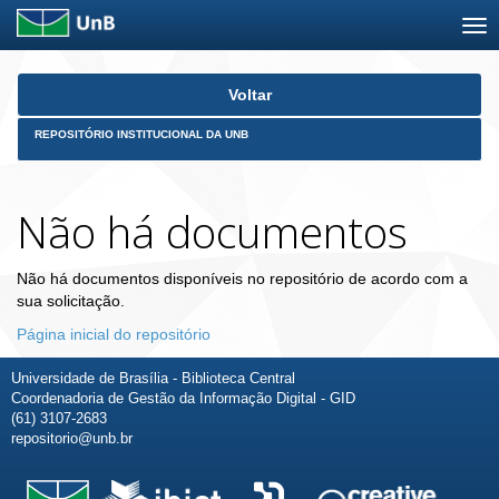
Skip
Voltar
navigation
REPOSITÓRIO INSTITUCIONAL DA UNB
Não há documentos
Não há documentos disponíveis no repositório de acordo com a
sua solicitação.
Página inicial do repositório
Universidade de Brasília - Biblioteca Central
Coordenadoria de Gestão da Informação Digital - GID
(61) 3107-2683
repositorio@unb.br