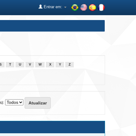
Entrar em:
S
T
U
V
W
X
Y
Z
s):