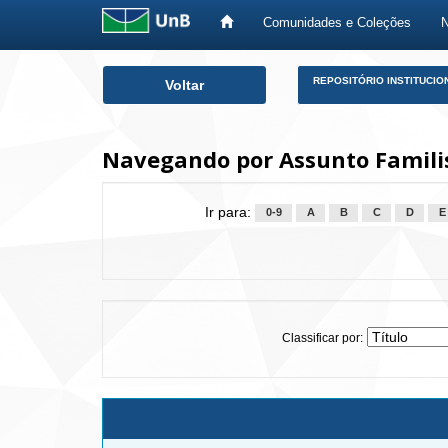
Comunidades e Coleções
Skip
REPOSITÓRIO INSTITUCIO
Voltar
navigation
Navegando por Assunto Familis
Ir para:
0-9
A
B
C
D
E
Classificar por: