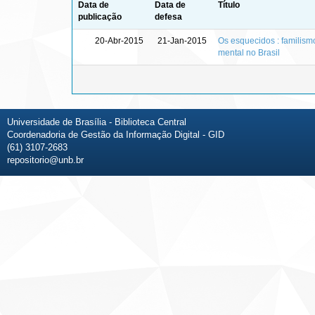
Data de
Data de
Título
publicação
defesa
20-Abr-2015
21-Jan-2015
Os esquecidos : familismo
mental no Brasil
Universidade de Brasília - Biblioteca Central
Coordenadoria de Gestão da Informação Digital - GID
(61) 3107-2683
repositorio@unb.br