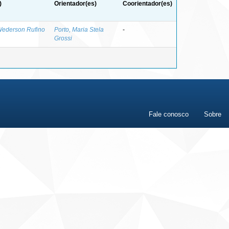
)
Orientador(es)
Coorientador(es)
Wederson Rufino
Porto, Maria Stela
-
Grossi
Fale conosco
Sobre