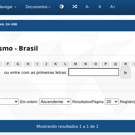
Navegar
Documentos
A-
A
A+
NAL DA UNB
mo - Brasil
F
G
H
I
J
K
L
M
N
O
P
Q
R
ou entre com as primeiras letras:
Em ordem:
Resultados/Página
Registro(
Mostrando resultados 1 a 1 de 1