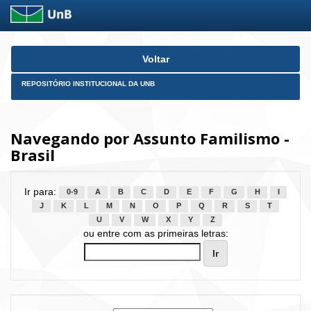
Skip
Voltar
navigation
REPOSITÓRIO INSTITUCIONAL DA UNB
Navegando por Assunto Familismo -
Brasil
Ir para:
0-9
A
B
C
D
E
F
G
H
I
J
K
L
M
N
O
P
Q
R
S
T
U
V
W
X
Y
Z
ou entre com as primeiras letras: