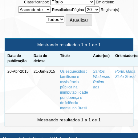
Classificar por:
Em ordem:
Resultados/Página
Registro(s):
Mostrando resultados 1 a 1 de 1
Data de
Data de
Título
Autor(es)
Orientador(e
publicação
defesa
20-Abr-2015
21-Jan-2015
Os esquecidos :
Santos,
Porto, Maria
familismo e
Wederson
Stela Grossi
assistência
Rufino
pública na
dos
inimputabilidade
por doença e
deficiência
mental no Brasil
Mostrando resultados 1 a 1 de 1