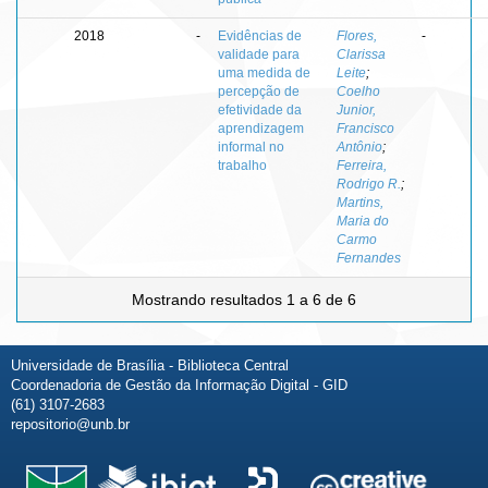
2018
-
Evidências de
Flores,
-
validade para
Clarissa
uma medida de
Leite
;
percepção de
Coelho
efetividade da
Junior,
aprendizagem
Francisco
informal no
Antônio
;
trabalho
Ferreira,
Rodrigo R.
;
Martins,
Maria do
Carmo
Fernandes
Mostrando resultados 1 a 6 de 6
Universidade de Brasília - Biblioteca Central
Coordenadoria de Gestão da Informação Digital - GID
(61) 3107-2683
repositorio@unb.br