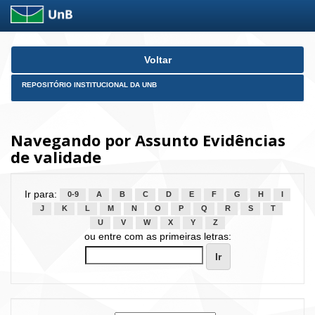
Skip
Voltar
navigation
REPOSITÓRIO INSTITUCIONAL DA UNB
Navegando por Assunto Evidências
de validade
Ir para:
0-9
A
B
C
D
E
F
G
H
I
J
K
L
M
N
O
P
Q
R
S
T
U
V
W
X
Y
Z
ou entre com as primeiras letras: