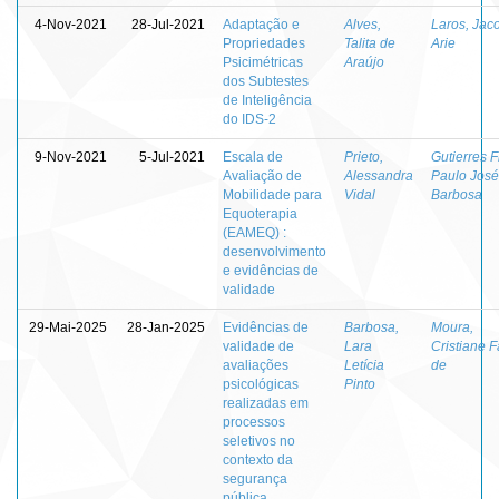
4-Nov-2021
28-Jul-2021
Adaptação e
Alves,
Laros, Jac
Propriedades
Talita de
Arie
Psicimétricas
Araújo
dos Subtestes
de Inteligência
do IDS-2
9-Nov-2021
5-Jul-2021
Escala de
Prieto,
Gutierres F
Avaliação de
Alessandra
Paulo José
Mobilidade para
Vidal
Barbosa
Equoterapia
(EAMEQ) :
desenvolvimento
e evidências de
validade
29-Mai-2025
28-Jan-2025
Evidências de
Barbosa,
Moura,
validade de
Lara
Cristiane F
avaliações
Letícia
de
psicológicas
Pinto
realizadas em
processos
seletivos no
contexto da
segurança
pública