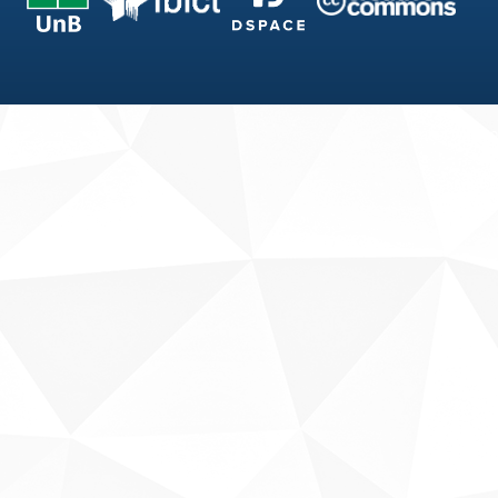
Fale conosco
Sobre