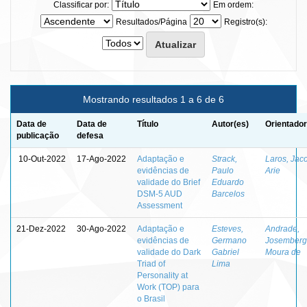
Classificar por:
Em ordem:
Resultados/Página
Registro(s):
Mostrando resultados 1 a 6 de 6
Data de
Data de
Título
Autor(es)
Orientador
publicação
defesa
10-Out-2022
17-Ago-2022
Adaptação e
Strack,
Laros, Jac
evidências de
Paulo
Arie
validade do Brief
Eduardo
DSM-5 AUD
Barcelos
Assessment
21-Dez-2022
30-Ago-2022
Adaptação e
Esteves,
Andrade,
evidências de
Germano
Josemberg
validade do Dark
Gabriel
Moura de
Triad of
Lima
Personality at
Work (TOP) para
o Brasil