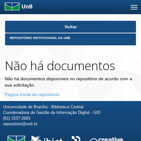
Skip
Voltar
navigation
REPOSITÓRIO INSTITUCIONAL DA UNB
Não há documentos
Não há documentos disponíveis no repositório de acordo com a
sua solicitação.
Página inicial do repositório
Universidade de Brasília - Biblioteca Central
Coordenadoria de Gestão da Informação Digital - GID
(61) 3107-2683
repositorio@unb.br