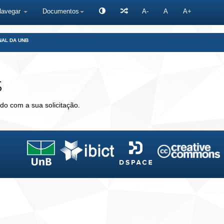
Navegar
Documentos
A-
A
A+
NAL DA UNB
s
do com a sua solicitação.