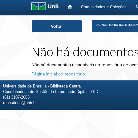
Comunidades e Coleções
Skip
REPOSITÓRIO INSTITUCIO
Voltar
navigation
Não há documento
Não há documentos disponíveis no repositório de acor
Página inicial do repositório
Universidade de Brasília - Biblioteca Central
Coordenadoria de Gestão da Informação Digital - GID
(61) 3107-2683
repositorio@unb.br