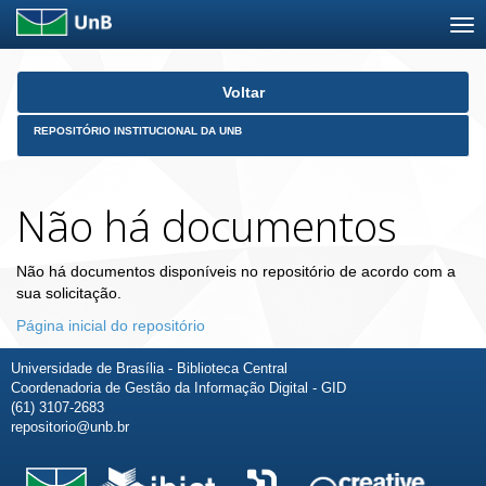
Skip
Voltar
navigation
REPOSITÓRIO INSTITUCIONAL DA UNB
Não há documentos
Não há documentos disponíveis no repositório de acordo com a
sua solicitação.
Página inicial do repositório
Universidade de Brasília - Biblioteca Central
Coordenadoria de Gestão da Informação Digital - GID
(61) 3107-2683
repositorio@unb.br