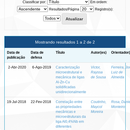
Classificar por:
Em ordem:
Resultados/Página
Registro(s):
Mostrando resultados 1 a 2 de 2
Data de
Data de
Título
Autor(es)
Orientador
publicação
defesa
2-Abr-2020
6-Ago-2019
Caracterização
Victor,
Ferreira, Jo
microestrutural e
Rayssa
Luiz de
mecânica de ligas
de Sousa
Almeida
Al-Zn-Cu
solidificadas
unidirecionalmente
19-Jul-2018
22-Fev-2018
Correlação entre
Coutinho,
Rosa, Dani
as propriedades
Maycol
Monteiro
mecânicas e
Moreira
microestruturais da
liga Al0,4%Nb em
diferentes