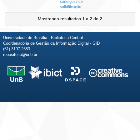
condições de
solidificação
Mostrando resultados 1 a 2 de 2
Universidade de Brasília - Biblioteca Central
Coordenadoria de Gestão da Informação Digital - GID
(61) 3107-2683
repositorio@unb.br
Fale conosco
Sobre