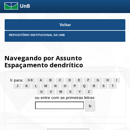
Skip
Voltar
navigation
REPOSITÓRIO INSTITUCIONAL DA UNB
Navegando por Assunto
Espaçamento dendrítico
Ir para:
0-9
A
B
C
D
E
F
G
H
I
J
K
L
M
N
O
P
Q
R
S
T
U
V
W
X
Y
Z
ou entre com as primeiras letras: