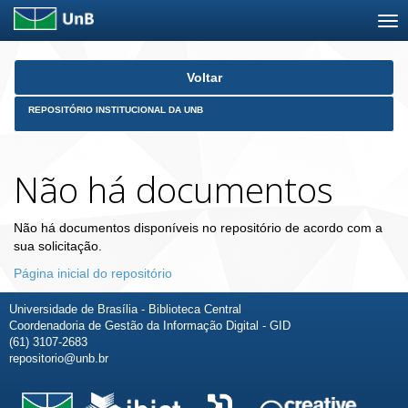
Skip
Voltar
navigation
REPOSITÓRIO INSTITUCIONAL DA UNB
Não há documentos
Não há documentos disponíveis no repositório de acordo com a
sua solicitação.
Página inicial do repositório
Universidade de Brasília - Biblioteca Central
Coordenadoria de Gestão da Informação Digital - GID
(61) 3107-2683
repositorio@unb.br