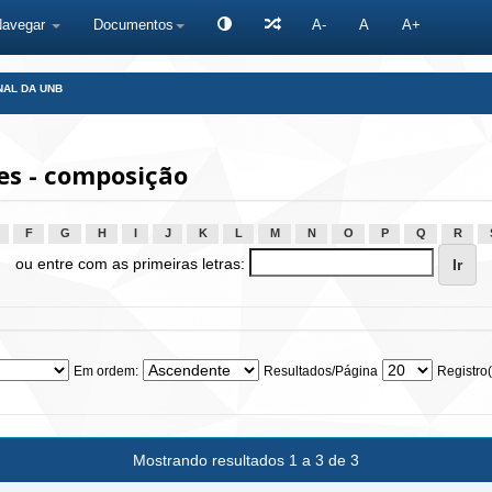
Navegar
Documentos
A-
A
A+
NAL DA UNB
es - composição
F
G
H
I
J
K
L
M
N
O
P
Q
R
ou entre com as primeiras letras:
Em ordem:
Resultados/Página
Registro(
Mostrando resultados 1 a 3 de 3