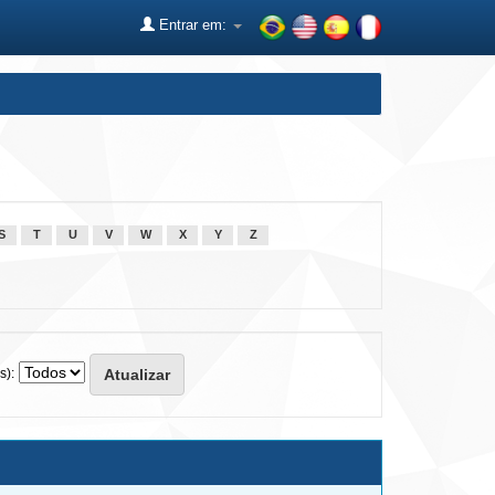
Entrar em:
S
T
U
V
W
X
Y
Z
s):