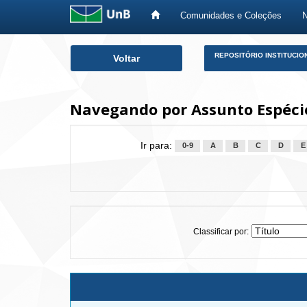
Comunidades e Coleções
Skip
REPOSITÓRIO INSTITUCIO
Voltar
navigation
Navegando por Assunto Espéci
Ir para:
0-9
A
B
C
D
E
Classificar por: