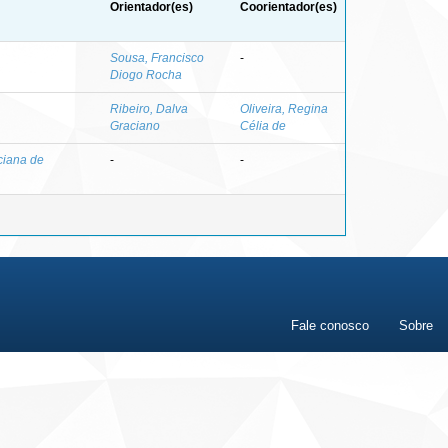
Orientador(es)
Coorientador(es)
Sousa, Francisco
-
Diogo Rocha
Ribeiro, Dalva
Oliveira, Regina
Graciano
Célia de
ciana de
-
-
Fale conosco
Sobre