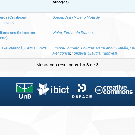
Autor(es)
ceros (Crustacea:
Sousa, Jean Ribeiro Mota de
upestres
ritores anatômicos em
Vieira, Fernanda Barbosa
ceae)
lake Paranoá, Central Brazil
Elmoor-Loureiro, Lourdes Maria Abdu
;
Galvão, Lu
Mendonca
;
Fonseca, Claudia Padovesi
Mostrando resultados 1 a 3 de 3