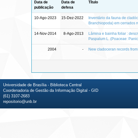
Data de
Data de
Título
publicação
defesa
10-Ago-2023
15-Dez-2022
Inventário da fauna de cladó
Branchiopoda) em cerrados r
14-Nov-2014
8-Ago-2013
Lâmina e bainha foliar : desc
Paspalum L. (Poaceae: Pani
2004
-
New cladoceran records from 
Universidade de Brasília - Biblioteca Central
Coordenadoria de Gestão da Informação Digital - GID
(61) 3107-2683
repositorio@unb.br