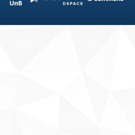
Fale conosco
Sobre