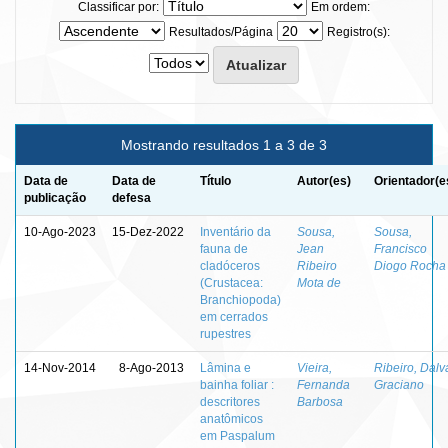
Classificar por:
Em ordem:
Resultados/Página
Registro(s):
Mostrando resultados 1 a 3 de 3
Data de
Data de
Título
Autor(es)
Orientador(e
publicação
defesa
10-Ago-2023
15-Dez-2022
Inventário da
Sousa,
Sousa,
fauna de
Jean
Francisco
cladóceros
Ribeiro
Diogo Rocha
(Crustacea:
Mota de
Branchiopoda)
em cerrados
rupestres
14-Nov-2014
8-Ago-2013
Lâmina e
Vieira,
Ribeiro, Dalv
bainha foliar :
Fernanda
Graciano
descritores
Barbosa
anatômicos
em Paspalum