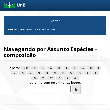
Skip
Voltar
navigation
REPOSITÓRIO INSTITUCIONAL DA UNB
Navegando por Assunto Espécies -
composição
Ir para:
0-9
A
B
C
D
E
F
G
H
I
J
K
L
M
N
O
P
Q
R
S
T
U
V
W
X
Y
Z
ou entre com as primeiras letras: