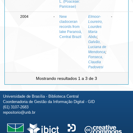
L. (Poaceae:
Paniceae)
2004
-
New
Elmoor-
-
cladoceran
Loureiro,
records from
Lourdes
lake Paranoá,
Maria
Central Brazil
Abdu
;
Galvão,
Luciana de
Mendonca
;
Fonseca,
Claudia
Padovesi
Mostrando resultados 1 a 3 de 3
Universidade de Brasília - Biblioteca Central
Coordenadoria de Gestão da Informação Digital - GID
(61) 3107-2683
repositorio@unb.br