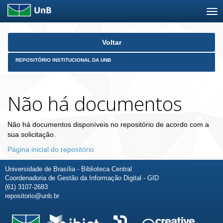
Skip
Voltar
navigation
REPOSITÓRIO INSTITUCIONAL DA UNB
Não há documentos
Não há documentos disponíveis no repositório de acordo com a
sua solicitação.
Página inicial do repositório
Universidade de Brasília - Biblioteca Central
Coordenadoria de Gestão da Informação Digital - GID
(61) 3107-2683
repositorio@unb.br