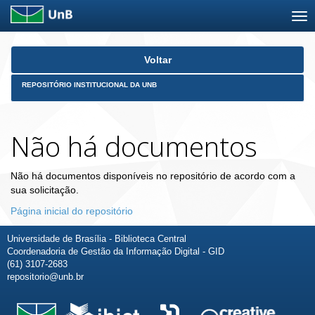
Skip
Voltar
navigation
REPOSITÓRIO INSTITUCIONAL DA UNB
Não há documentos
Não há documentos disponíveis no repositório de acordo com a
sua solicitação.
Página inicial do repositório
Universidade de Brasília - Biblioteca Central
Coordenadoria de Gestão da Informação Digital - GID
(61) 3107-2683
repositorio@unb.br