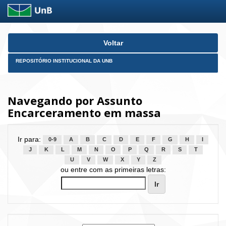
Skip
Voltar
navigation
REPOSITÓRIO INSTITUCIONAL DA UNB
Navegando por Assunto
Encarceramento em massa
Ir para:
0-9
A
B
C
D
E
F
G
H
I
J
K
L
M
N
O
P
Q
R
S
T
U
V
W
X
Y
Z
ou entre com as primeiras letras: