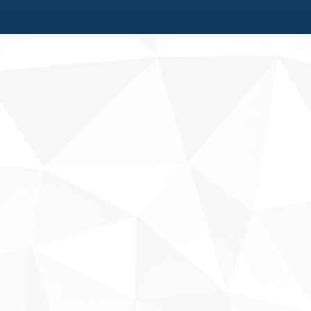
Fale conosco
Sobre