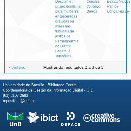
Desviante :
Clarissa
Beatriz Vargas
prisão domiciliar
do Rego
Ramos
para mulheres
Barros
Gonçalves de
encarceradas
grávidas ou
mães nos
tribunais de
justiça de
Pernambuco e
do Distrito
Federal e
Territórios
< Anterior
Mostrando resultados 2 a 3 de 3
Universidade de Brasília - Biblioteca Central
Coordenadoria de Gestão da Informação Digital - GID
(61) 3107-2683
repositorio@unb.br