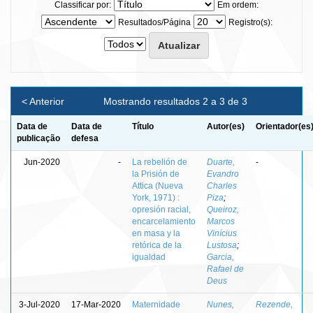
Classificar por:
Em ordem:
Resultados/Página
Registro(s):
< Anterior
Mostrando resultados 2 a 3 de 3
Data de
Data de
Título
Autor(es)
Orientador(es
publicação
defesa
Jun-2020
-
La rebelión de
Duarte,
-
la Prisión de
Evandro
Attica (Nueva
Charles
York, 1971) :
Piza
;
opresión racial,
Queiroz,
encarcelamiento
Marcos
en masa y la
Vinícius
retórica de la
Lustosa
;
igualdad
Garcia,
Rafael de
Deus
3-Jul-2020
17-Mar-2020
Maternidade
Nunes,
Rezende,