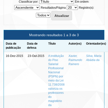
Classificar por:
Em ordem:
Resultados/Página
Registro(s):
Mostrando resultados 1 a 3 de 3
Data de
Data de
Título
Autor(es)
Orientador(es)
publicação
defesa
16-Dez-2015
23-Out-2015
A instituição
Xavier,
Silva, Maria
do Piso
Raimundo
Abádia da
Salarial
Rainero
Profissional
Nacional
(PSPN) por
meio da Lei
11.738/2008
valoriza os
professores
do
magistério
da