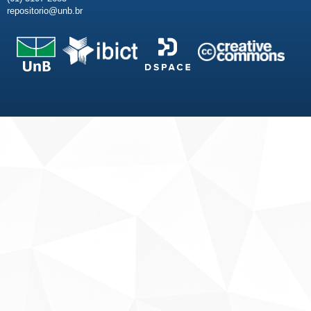
repositorio@unb.br
Fale conosco
Sobre