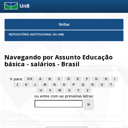
Skip
Voltar
navigation
REPOSITÓRIO INSTITUCIONAL DA UNB
Navegando por Assunto Educação
básica - salários - Brasil
Ir para:
0-9
A
B
C
D
E
F
G
H
I
J
K
L
M
N
O
P
Q
R
S
T
U
V
W
X
Y
Z
ou entre com as primeiras letras: