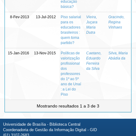
educação
básica?
8-Fev-2013
13-Jul-2012
Piso salarial
Vieira,
Gracindo,
para os
Juçara
Regina
educadores
Maria
Vinhaes
brasileiros :
Dutra
quem toma
partido?
15-Jan-2016
13-Nov-2015
Políticas de
Caetano,
Silva, Maria
valorização
Eduardo
Abádia da
profissional
Ferreira
dos
da Silva
professores
do 1º ao 5º
ano de Unaí
: a Lei do
Piso
Mostrando resultados 1 a 3 de 3
Universidade de Brasília - Biblioteca Central
Coordenadoria de Gestão da Informação Digital - GID
(61) 3107-2683