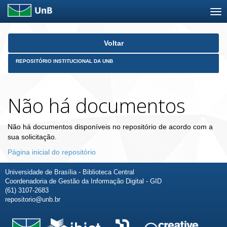
Skip
Voltar
navigation
REPOSITÓRIO INSTITUCIONAL DA UNB
Não há documentos
Não há documentos disponíveis no repositório de acordo com a
sua solicitação.
Página inicial do repositório
Universidade de Brasília - Biblioteca Central
Coordenadoria de Gestão da Informação Digital - GID
(61) 3107-2683
repositorio@unb.br