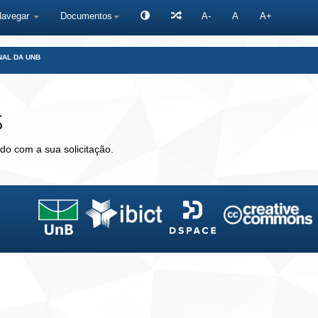
Navegar
Documentos
A-
A
A+
NAL DA UNB
s
do com a sua solicitação.