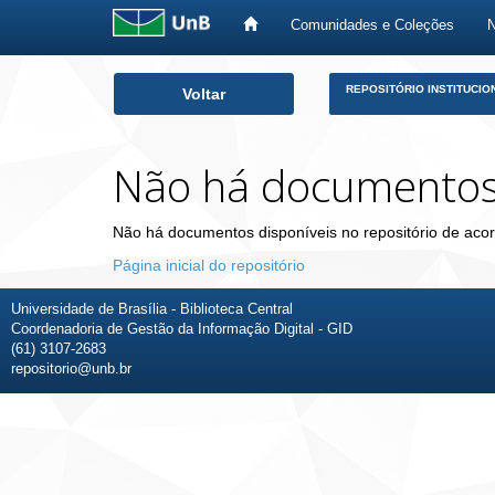
Comunidades e Coleções
Skip
REPOSITÓRIO INSTITUCIO
Voltar
navigation
Não há documento
Não há documentos disponíveis no repositório de acor
Página inicial do repositório
Universidade de Brasília - Biblioteca Central
Coordenadoria de Gestão da Informação Digital - GID
(61) 3107-2683
repositorio@unb.br