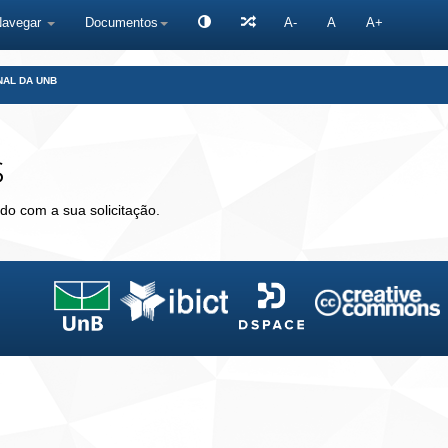
Navegar
Documentos
A-
A
A+
NAL DA UNB
s
do com a sua solicitação.