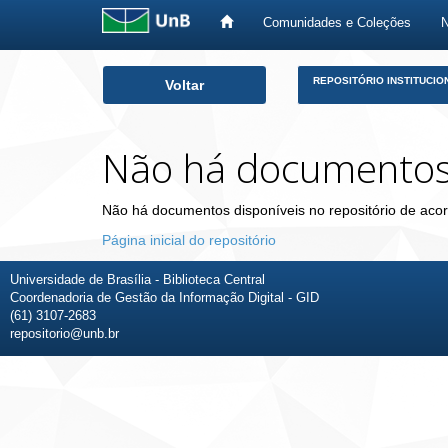
Comunidades e Coleções
Skip
REPOSITÓRIO INSTITUCIO
Voltar
navigation
Não há documento
Não há documentos disponíveis no repositório de acor
Página inicial do repositório
Universidade de Brasília - Biblioteca Central
Coordenadoria de Gestão da Informação Digital - GID
(61) 3107-2683
repositorio@unb.br