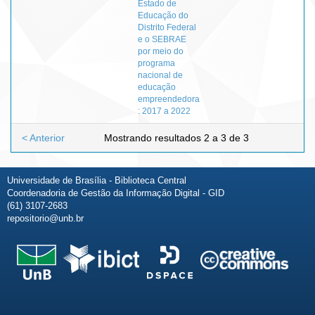
Estado de
Educação do
Distrito Federal
e o SEBRAE
por meio do
programa
nacional de
educação
empreendedora
: 2017 a 2022
< Anterior
Mostrando resultados 2 a 3 de 3
Universidade de Brasília - Biblioteca Central
Coordenadoria de Gestão da Informação Digital - GID
(61) 3107-2683
repositorio@unb.br