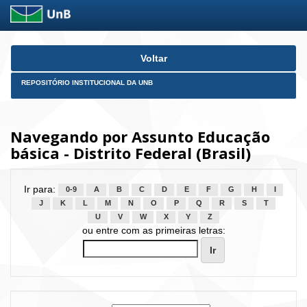
Skip
Voltar
navigation
REPOSITÓRIO INSTITUCIONAL DA UNB
Navegando por Assunto Educação
básica - Distrito Federal (Brasil)
Ir para:
0-9
A
B
C
D
E
F
G
H
I
J
K
L
M
N
O
P
Q
R
S
T
U
V
W
X
Y
Z
ou entre com as primeiras letras: