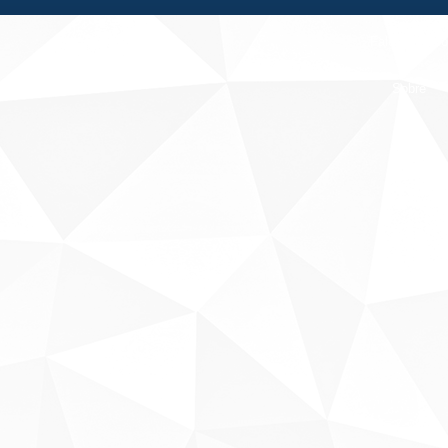
Fale conosco
Sobre