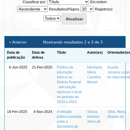
Classificar por:
Em ordem:
Resultados/Página
Registro(s):
< Anterior
Mostrando resultados 2 a 3 de 3
Data de
Data de
Título
Autor(es)
Orientador(es
publicação
defesa
6-Jun-2025
21-Fev-2025
Política de
Henrique,
Duarte,
educação
Maria
Janaína Lope
básica no
Carolina
do Nasciment
Distrito Federal
Morais
: articulação
nacional e local
no período de
2019 a 2023
18-Fev-2025
4-Nov-2024
A relação
Sousa,
Silva, Maria
público-privada
Heloisa
Abádia da
entre a
Alves de
Secretaria de