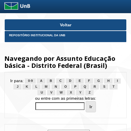
Skip
Voltar
navigation
REPOSITÓRIO INSTITUCIONAL DA UNB
Navegando por Assunto Educação
básica - Distrito Federal (Brasil)
Ir para:
0-9
A
B
C
D
E
F
G
H
I
J
K
L
M
N
O
P
Q
R
S
T
U
V
W
X
Y
Z
ou entre com as primeiras letras: