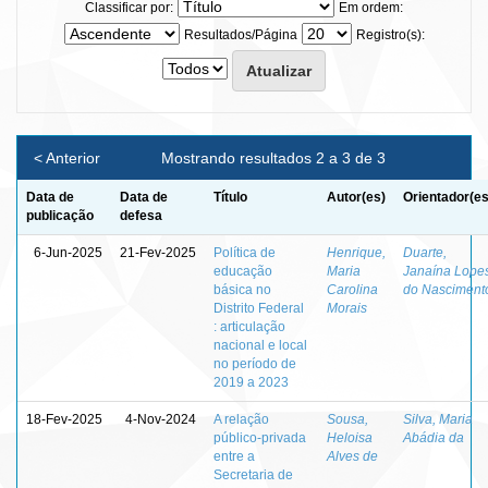
Classificar por:
Em ordem:
Resultados/Página
Registro(s):
< Anterior
Mostrando resultados 2 a 3 de 3
Data de
Data de
Título
Autor(es)
Orientador(es
publicação
defesa
6-Jun-2025
21-Fev-2025
Política de
Henrique,
Duarte,
educação
Maria
Janaína Lope
básica no
Carolina
do Nasciment
Distrito Federal
Morais
: articulação
nacional e local
no período de
2019 a 2023
18-Fev-2025
4-Nov-2024
A relação
Sousa,
Silva, Maria
público-privada
Heloisa
Abádia da
entre a
Alves de
Secretaria de