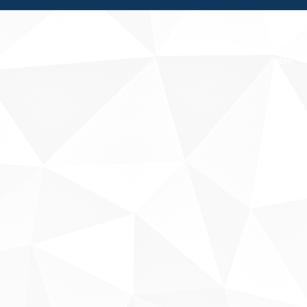
Fale conosco
Sobre