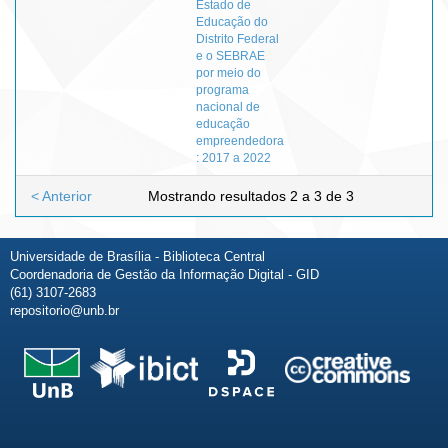
Estado de
Educação do
Distrito Federal
e o SEBRAE
por meio do
programa
nacional de
educação
empreendedora
: 2017 a 2022
< Anterior
Mostrando resultados 2 a 3 de 3
Universidade de Brasília - Biblioteca Central
Coordenadoria de Gestão da Informação Digital - GID
(61) 3107-2683
repositorio@unb.br