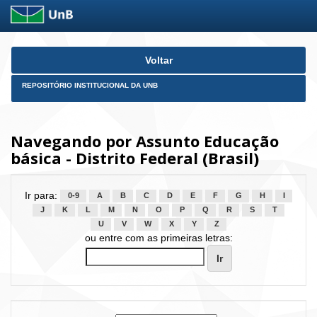
Skip
Voltar
navigation
REPOSITÓRIO INSTITUCIONAL DA UNB
Navegando por Assunto Educação
básica - Distrito Federal (Brasil)
Ir para:
0-9
A
B
C
D
E
F
G
H
I
J
K
L
M
N
O
P
Q
R
S
T
U
V
W
X
Y
Z
ou entre com as primeiras letras: