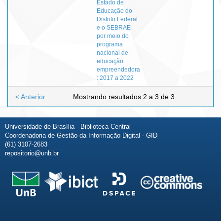
Estado de
Educação do
Distrito Federal
e o SEBRAE
por meio do
programa
nacional de
educação
empreendedora
: 2017 a 2022
< Anterior
Mostrando resultados 2 a 3 de 3
Universidade de Brasília - Biblioteca Central
Coordenadoria de Gestão da Informação Digital - GID
(61) 3107-2683
repositorio@unb.br