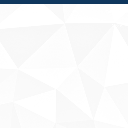
Fale conosco
Sobre