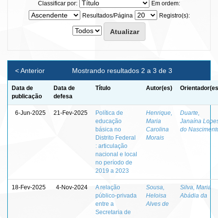
Classificar por:
Em ordem:
Resultados/Página
Registro(s):
< Anterior
Mostrando resultados 2 a 3 de 3
Data de
Data de
Título
Autor(es)
Orientador(es
publicação
defesa
6-Jun-2025
21-Fev-2025
Política de
Henrique,
Duarte,
educação
Maria
Janaína Lope
básica no
Carolina
do Nasciment
Distrito Federal
Morais
: articulação
nacional e local
no período de
2019 a 2023
18-Fev-2025
4-Nov-2024
A relação
Sousa,
Silva, Maria
público-privada
Heloisa
Abádia da
entre a
Alves de
Secretaria de