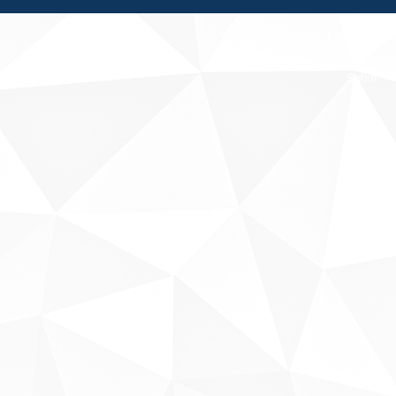
Fale conosco
Sobre