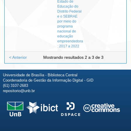
Estado de
Educação do
Distrito Federal
e o SEBRAE
por meio do
programa
nacional de
educação
empreendedora
: 2017 a 2022
< Anterior
Mostrando resultados 2 a 3 de 3
Universidade de Brasília - Biblioteca Central
Coordenadoria de Gestão da Informação Digital - GID
(61) 3107-2683
repositorio@unb.br