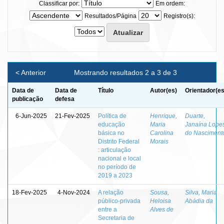
Classificar por:
Em ordem:
Resultados/Página
Registro(s):
< Anterior
Mostrando resultados 2 a 3 de 3
Data de
Data de
Título
Autor(es)
Orientador(es
publicação
defesa
6-Jun-2025
21-Fev-2025
Política de
Henrique,
Duarte,
educação
Maria
Janaína Lope
básica no
Carolina
do Nasciment
Distrito Federal
Morais
: articulação
nacional e local
no período de
2019 a 2023
18-Fev-2025
4-Nov-2024
A relação
Sousa,
Silva, Maria
público-privada
Heloisa
Abádia da
entre a
Alves de
Secretaria de