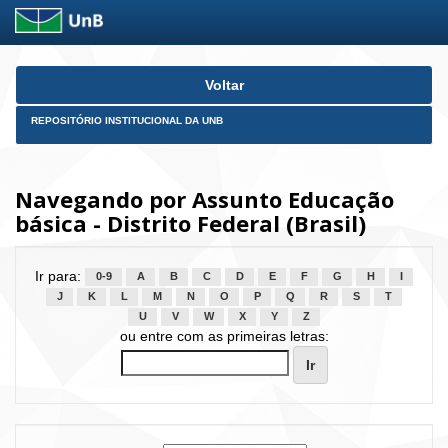
Skip
Voltar
navigation
REPOSITÓRIO INSTITUCIONAL DA UNB
Navegando por Assunto Educação
básica - Distrito Federal (Brasil)
Ir para:
0-9
A
B
C
D
E
F
G
H
I
J
K
L
M
N
O
P
Q
R
S
T
U
V
W
X
Y
Z
ou entre com as primeiras letras: