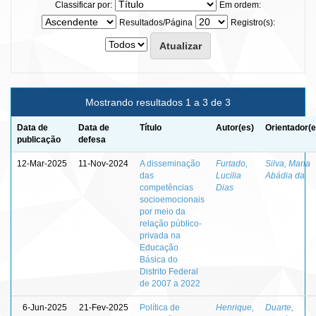
Classificar por:
Em ordem:
Resultados/Página
Registro(s):
Mostrando resultados 1 a 3 de 3
Data de
Data de
Título
Autor(es)
Orientador(e
publicação
defesa
12-Mar-2025
11-Nov-2024
A disseminação
Furtado,
Silva, Maria
das
Lucilia
Abádia da
competências
Dias
socioemocionais
por meio da
relação público-
privada na
Educação
Básica do
Distrito Federal
de 2007 a 2022
6-Jun-2025
21-Fev-2025
Política de
Henrique,
Duarte,