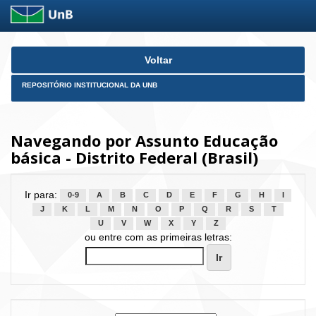
Skip
Voltar
navigation
REPOSITÓRIO INSTITUCIONAL DA UNB
Navegando por Assunto Educação
básica - Distrito Federal (Brasil)
Ir para:
0-9
A
B
C
D
E
F
G
H
I
J
K
L
M
N
O
P
Q
R
S
T
U
V
W
X
Y
Z
ou entre com as primeiras letras: