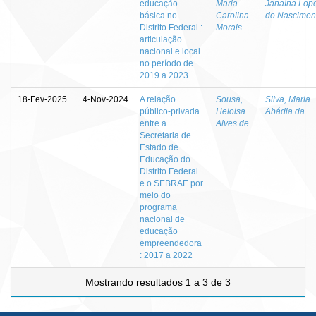
educação
Maria
Janaína Lop
básica no
Carolina
do Nascimen
Distrito Federal :
Morais
articulação
nacional e local
no período de
2019 a 2023
18-Fev-2025
4-Nov-2024
A relação
Sousa,
Silva, Maria
público-privada
Heloisa
Abádia da
entre a
Alves de
Secretaria de
Estado de
Educação do
Distrito Federal
e o SEBRAE por
meio do
programa
nacional de
educação
empreendedora
: 2017 a 2022
Mostrando resultados 1 a 3 de 3