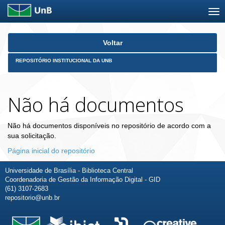
Skip
Voltar
navigation
REPOSITÓRIO INSTITUCIONAL DA UNB
Não há documentos
Não há documentos disponíveis no repositório de acordo com a
sua solicitação.
Página inicial do repositório
Universidade de Brasília - Biblioteca Central
Coordenadoria de Gestão da Informação Digital - GID
(61) 3107-2683
repositorio@unb.br