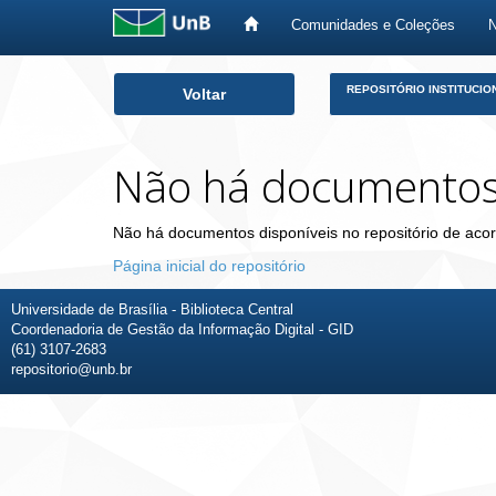
Comunidades e Coleções
Skip
REPOSITÓRIO INSTITUCIO
Voltar
navigation
Não há documento
Não há documentos disponíveis no repositório de acor
Página inicial do repositório
Universidade de Brasília - Biblioteca Central
Coordenadoria de Gestão da Informação Digital - GID
(61) 3107-2683
repositorio@unb.br