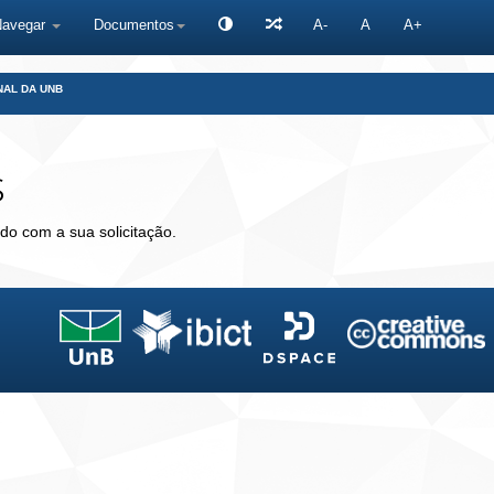
Navegar
Documentos
A-
A
A+
NAL DA UNB
s
do com a sua solicitação.