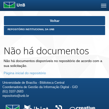
Skip
Voltar
navigation
REPOSITÓRIO INSTITUCIONAL DA UNB
Não há documentos
Não há documentos disponíveis no repositório de acordo com a
sua solicitação.
Página inicial do repositório
Universidade de Brasília - Biblioteca Central
Coordenadoria de Gestão da Informação Digital - GID
(61) 3107-2683
repositorio@unb.br