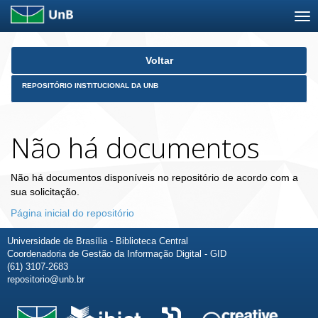
Skip
Voltar
navigation
REPOSITÓRIO INSTITUCIONAL DA UNB
Não há documentos
Não há documentos disponíveis no repositório de acordo com a
sua solicitação.
Página inicial do repositório
Universidade de Brasília - Biblioteca Central
Coordenadoria de Gestão da Informação Digital - GID
(61) 3107-2683
repositorio@unb.br