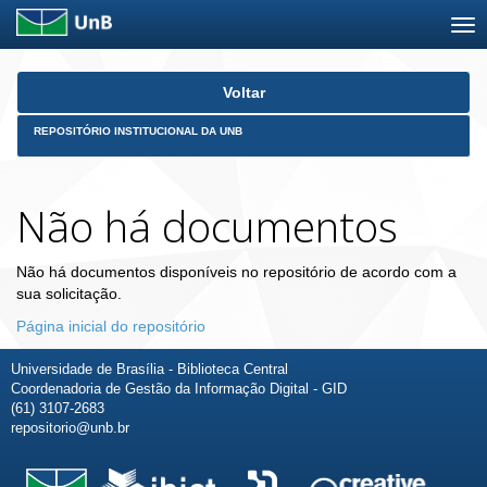
Skip
Voltar
navigation
REPOSITÓRIO INSTITUCIONAL DA UNB
Não há documentos
Não há documentos disponíveis no repositório de acordo com a
sua solicitação.
Página inicial do repositório
Universidade de Brasília - Biblioteca Central
Coordenadoria de Gestão da Informação Digital - GID
(61) 3107-2683
repositorio@unb.br