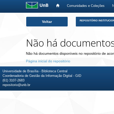
Comunidades e Coleções
Skip
REPOSITÓRIO INSTITUCIO
Voltar
navigation
Não há documento
Não há documentos disponíveis no repositório de acor
Página inicial do repositório
Universidade de Brasília - Biblioteca Central
Coordenadoria de Gestão da Informação Digital - GID
(61) 3107-2683
repositorio@unb.br