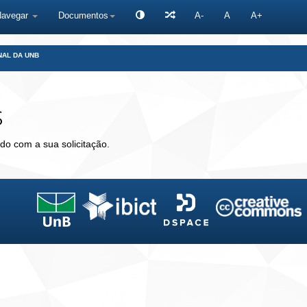
Navegar
Documentos
A-
A
A+
NAL DA UNB
s
do com a sua solicitação.