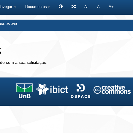
Navegar
Documentos
A-
A
A+
NAL DA UNB
s
do com a sua solicitação.