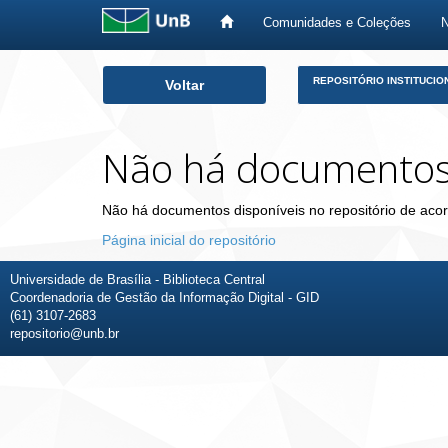
Comunidades e Coleções
Skip
REPOSITÓRIO INSTITUCIO
Voltar
navigation
Não há documento
Não há documentos disponíveis no repositório de acor
Página inicial do repositório
Universidade de Brasília - Biblioteca Central
Coordenadoria de Gestão da Informação Digital - GID
(61) 3107-2683
repositorio@unb.br