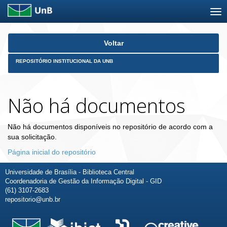
Skip
Voltar
navigation
REPOSITÓRIO INSTITUCIONAL DA UNB
Não há documentos
Não há documentos disponíveis no repositório de acordo com a
sua solicitação.
Página inicial do repositório
Universidade de Brasília - Biblioteca Central
Coordenadoria de Gestão da Informação Digital - GID
(61) 3107-2683
repositorio@unb.br