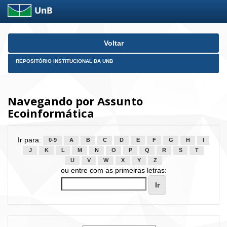
Skip
Voltar
navigation
REPOSITÓRIO INSTITUCIONAL DA UNB
Navegando por Assunto
Ecoinformática
Ir para:
0-9
A
B
C
D
E
F
G
H
I
J
K
L
M
N
O
P
Q
R
S
T
U
V
W
X
Y
Z
ou entre com as primeiras letras: