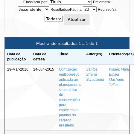
Classificar por:
Em ordem:
Resultados/Página
Registro(s):
Mostrando resultados 1 a 1 de 1
Data de
Data de
Título
Autor(es)
Orientador(es)
publicação
defesa
29-Mar-2016
24-Jun-2015
Otimização
Santos,
Walter, Maria
multiobjetivo
Shana
Emília
aplicada ao
Schlottfeldt
Machado
planejamento
Telles
sistemático
de
conservação
para
espécies de
plantas do
cerrado
brasileiro