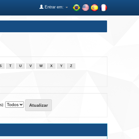
Entrar em:
S
T
U
V
W
X
Y
Z
s):