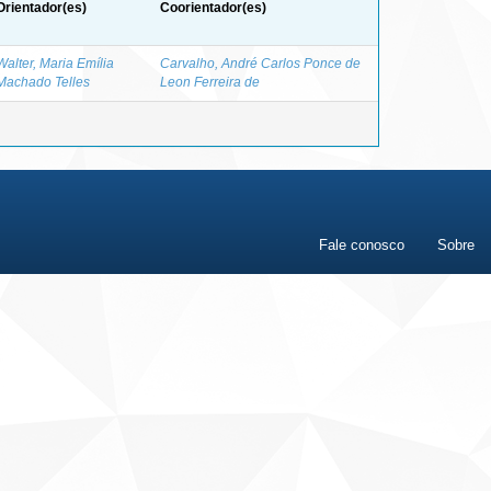
Orientador(es)
Coorientador(es)
Walter, Maria Emília
Carvalho, André Carlos Ponce de
Machado Telles
Leon Ferreira de
Fale conosco
Sobre