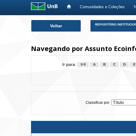
Comunidades e Coleções
Skip
REPOSITÓRIO INSTITUCIO
Voltar
navigation
Navegando por Assunto Ecoinf
Ir para:
0-9
A
B
C
D
E
Classificar por: