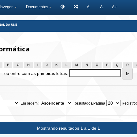
Navegar
Documentos
A-
A
A+
NAL DA UNB
ormática
F
G
H
I
J
K
L
M
N
O
P
Q
R
ou entre com as primeiras letras:
Em ordem:
Resultados/Página
Registro(
Mostrando resultados 1 a 1 de 1