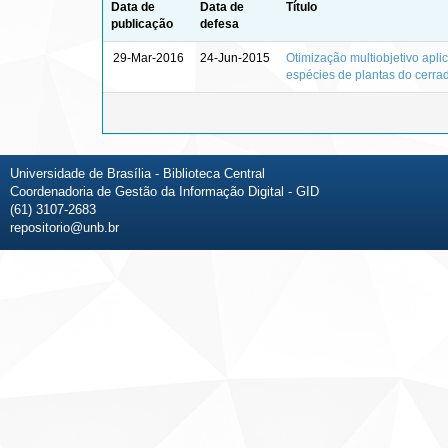
Data de
Data de
Título
publicação
defesa
29-Mar-2016
24-Jun-2015
Otimização multiobjetivo apl
espécies de plantas do cerrad
Universidade de Brasília - Biblioteca Central
Coordenadoria de Gestão da Informação Digital - GID
(61) 3107-2683
repositorio@unb.br