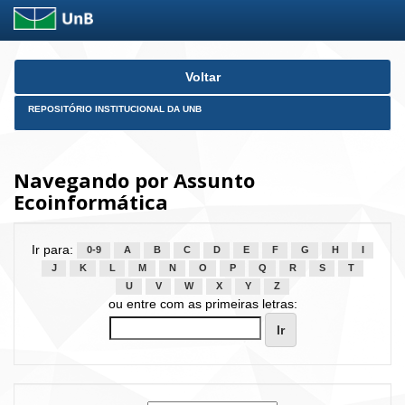
Skip
Voltar
navigation
REPOSITÓRIO INSTITUCIONAL DA UNB
Navegando por Assunto
Ecoinformática
Ir para:
0-9
A
B
C
D
E
F
G
H
I
J
K
L
M
N
O
P
Q
R
S
T
U
V
W
X
Y
Z
ou entre com as primeiras letras: