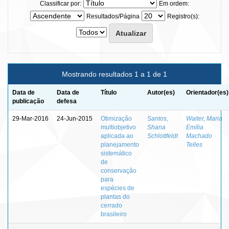
Classificar por:
Em ordem:
Resultados/Página
Registro(s):
Mostrando resultados 1 a 1 de 1
Data de
Data de
Título
Autor(es)
Orientador(es)
publicação
defesa
29-Mar-2016
24-Jun-2015
Otimização
Santos,
Walter, Maria
multiobjetivo
Shana
Emília
aplicada ao
Schlottfeldt
Machado
planejamento
Telles
sistemático
de
conservação
para
espécies de
plantas do
cerrado
brasileiro