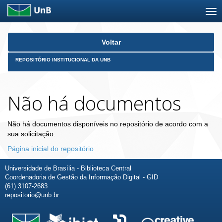
Skip
Voltar
navigation
REPOSITÓRIO INSTITUCIONAL DA UNB
Não há documentos
Não há documentos disponíveis no repositório de acordo com a
sua solicitação.
Página inicial do repositório
Universidade de Brasília - Biblioteca Central
Coordenadoria de Gestão da Informação Digital - GID
(61) 3107-2683
repositorio@unb.br