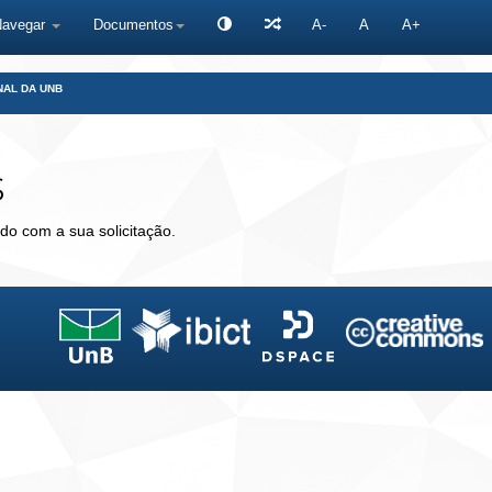
Navegar
Documentos
A-
A
A+
NAL DA UNB
s
do com a sua solicitação.