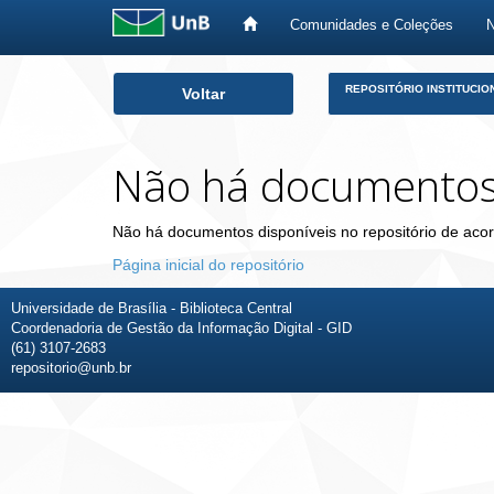
Comunidades e Coleções
Skip
REPOSITÓRIO INSTITUCIO
Voltar
navigation
Não há documento
Não há documentos disponíveis no repositório de acor
Página inicial do repositório
Universidade de Brasília - Biblioteca Central
Coordenadoria de Gestão da Informação Digital - GID
(61) 3107-2683
repositorio@unb.br