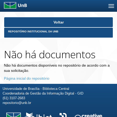
Skip
Voltar
navigation
REPOSITÓRIO INSTITUCIONAL DA UNB
Não há documentos
Não há documentos disponíveis no repositório de acordo com a
sua solicitação.
Página inicial do repositório
Universidade de Brasília - Biblioteca Central
Coordenadoria de Gestão da Informação Digital - GID
(61) 3107-2683
repositorio@unb.br