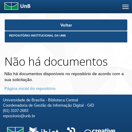
Skip
Voltar
navigation
REPOSITÓRIO INSTITUCIONAL DA UNB
Não há documentos
Não há documentos disponíveis no repositório de acordo com a
sua solicitação.
Página inicial do repositório
Universidade de Brasília - Biblioteca Central
Coordenadoria de Gestão da Informação Digital - GID
(61) 3107-2683
repositorio@unb.br