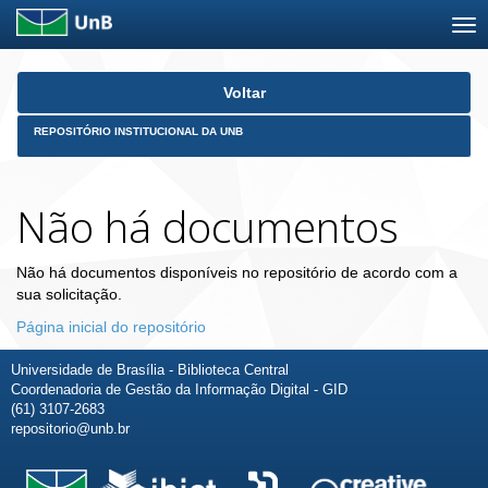
Skip
Voltar
navigation
REPOSITÓRIO INSTITUCIONAL DA UNB
Não há documentos
Não há documentos disponíveis no repositório de acordo com a
sua solicitação.
Página inicial do repositório
Universidade de Brasília - Biblioteca Central
Coordenadoria de Gestão da Informação Digital - GID
(61) 3107-2683
repositorio@unb.br