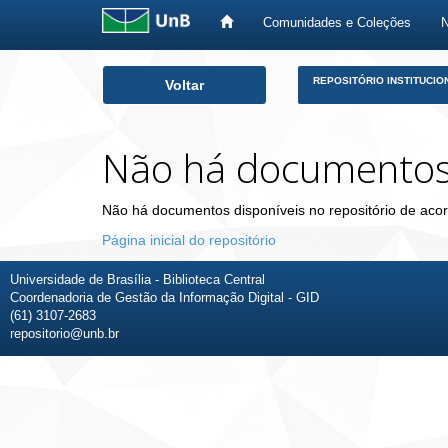
Comunidades e Coleções
Skip
REPOSITÓRIO INSTITUCIO
Voltar
navigation
Não há documento
Não há documentos disponíveis no repositório de acor
Página inicial do repositório
Universidade de Brasília - Biblioteca Central
Coordenadoria de Gestão da Informação Digital - GID
(61) 3107-2683
repositorio@unb.br