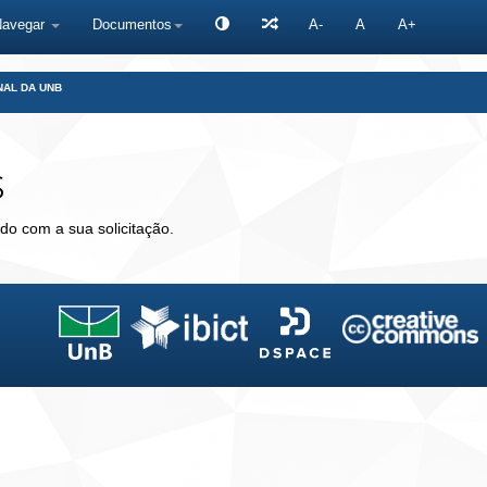
Navegar
Documentos
A-
A
A+
NAL DA UNB
s
do com a sua solicitação.