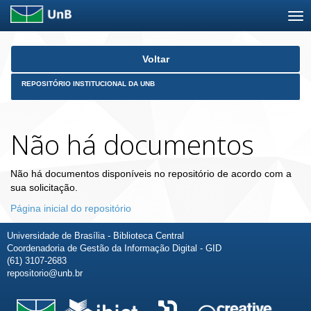
Skip
Voltar
navigation
REPOSITÓRIO INSTITUCIONAL DA UNB
Não há documentos
Não há documentos disponíveis no repositório de acordo com a
sua solicitação.
Página inicial do repositório
Universidade de Brasília - Biblioteca Central
Coordenadoria de Gestão da Informação Digital - GID
(61) 3107-2683
repositorio@unb.br