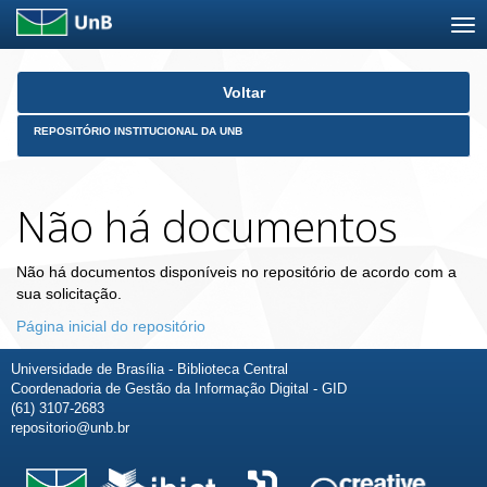
Skip
Voltar
navigation
REPOSITÓRIO INSTITUCIONAL DA UNB
Não há documentos
Não há documentos disponíveis no repositório de acordo com a
sua solicitação.
Página inicial do repositório
Universidade de Brasília - Biblioteca Central
Coordenadoria de Gestão da Informação Digital - GID
(61) 3107-2683
repositorio@unb.br